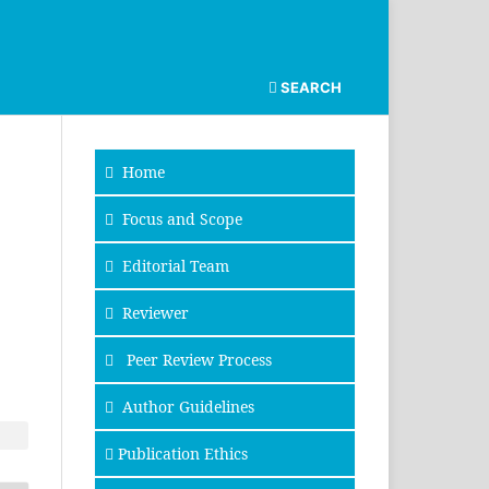
SEARCH
Home
Focus and Scope
Editorial Team
Reviewer
Peer Review Process
Author Guidelines
Publication Ethics