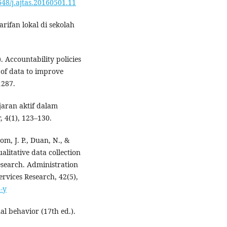
648/j.ajtas.20160501.11
arifan lokal di sekolah
). Accountability policies
 of data to improve
1287.
jaran aktif dalam
, 4(1), 123–130.
om, J. P., Duan, N., &
litative data collection
search. Administration
rvices Research, 42(5),
-y
nal behavior (17th ed.).