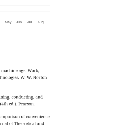
nd machine age: Work,
echnologies. W. W. Norton
anning, conducting, and
(4th ed.). Pearson.
. Comparison of convenience
nal of Theoretical and