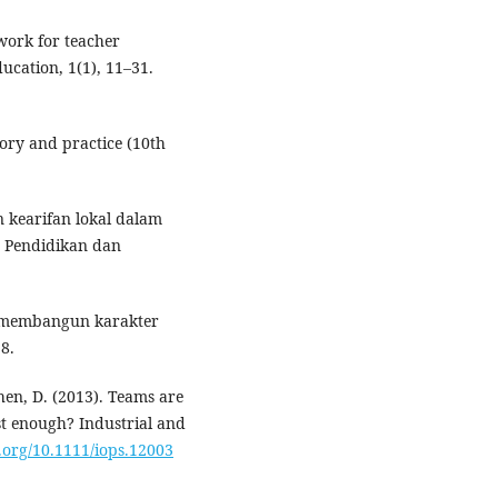
work for teacher
ucation, 1(1), 11–31.
eory and practice (10th
n kearifan lokal dalam
h Pendidikan dan
m membangun karakter
8.
ohen, D. (2013). Teams are
st enough? Industrial and
i.org/10.1111/iops.12003