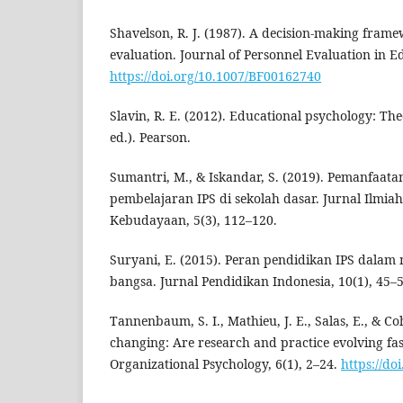
Shavelson, R. J. (1987). A decision-making frame
evaluation. Journal of Personnel Evaluation in Ed
https://doi.org/10.1007/BF00162740
Slavin, R. E. (2012). Educational psychology: Th
ed.). Pearson.
Sumantri, M., & Iskandar, S. (2019). Pemanfaata
pembelajaran IPS di sekolah dasar. Jurnal Ilmia
Kebudayaan, 5(3), 112–120.
Suryani, E. (2015). Peran pendidikan IPS dala
bangsa. Jurnal Pendidikan Indonesia, 10(1), 45–5
Tannenbaum, S. I., Mathieu, J. E., Salas, E., & C
changing: Are research and practice evolving fa
Organizational Psychology, 6(1), 2–24.
https://do