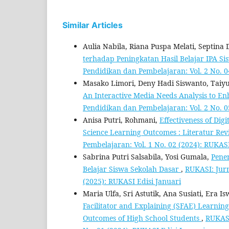
Similar Articles
Aulia Nabila, Riana Puspa Melati, Septina
terhadap Peningkatan Hasil Belajar IPA Si
Pendidikan dan Pembelajaran: Vol. 2 No. 04
Masako Limori, Deny Hadi Siswanto, Taiy
An Interactive Media Needs Analysis to E
Pendidikan dan Pembelajaran: Vol. 2 No. 
Anisa Putri, Rohmani,
Effectiveness of Di
Science Learning Outcomes : Literatur Re
Pembelajaran: Vol. 1 No. 02 (2024): RUKAS
Sabrina Putri Salsabila, Yosi Gumala,
Pene
Belajar Siswa Sekolah Dasar
,
RUKASI: Jurn
(2025): RUKASI Edisi Januari
Maria Ulfa, Sri Astutik, Ana Susiati, Era I
Facilitator and Explaining (SFAE) Learnin
Outcomes of High School Students
,
RUKASI