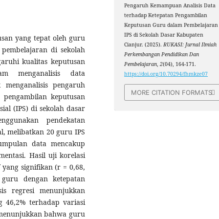
Pengaruh Kemampuan Analisis Data
terhadap Ketepatan Pengambilan
Keputusan Guru dalam Pembelajaran
IPS di Sekolah Dasar Kabupaten
san yang tepat oleh guru
Cianjur. (2025).
RUKASI: Jurnal Ilmiah
 pembelajaran di sekolah
Perkembangan Pendidikan Dan
aruhi kualitas keputusan
Pembelajaran
,
2
(04), 164-171.
m menganalisis data
https://doi.org/10.70294/fhmkze07
k menganalisis pengaruh
MORE CITATION FORMATS
n pengambilan keputusan
al (IPS) di sekolah dasar
enggunakan pendekatan
al, melibatkan 20 guru IPS
ngumpulan data mencakup
ntasi. Hasil uji korelasi
ang signifikan (r = 0,68,
 guru dengan ketepatan
sis regresi menunjukkan
46,2% terhadap variasi
f menunjukkan bahwa guru