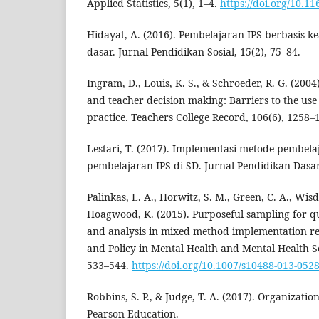
Applied Statistics, 5(1), 1–4.
https://doi.org/10.11
Hidayat, A. (2016). Pembelajaran IPS berbasis ke
dasar. Jurnal Pendidikan Sosial, 15(2), 75–84.
Ingram, D., Louis, K. S., & Schroeder, R. G. (2004
and teacher decision making: Barriers to the use
practice. Teachers College Record, 106(6), 1258–
Lestari, T. (2017). Implementasi metode pembela
pembelajaran IPS di SD. Jurnal Pendidikan Dasar
Palinkas, L. A., Horwitz, S. M., Green, C. A., Wisd
Hoagwood, K. (2015). Purposeful sampling for qua
and analysis in mixed method implementation re
and Policy in Mental Health and Mental Health Se
533–544.
https://doi.org/10.1007/s10488-013-0528
Robbins, S. P., & Judge, T. A. (2017). Organizatio
Pearson Education.