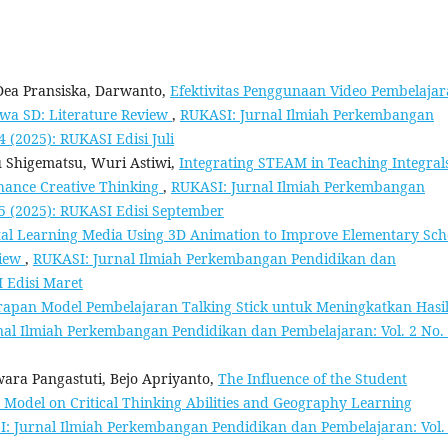
 Dea Pransiska, Darwanto,
Efektivitas Penggunaan Video Pembelaja
swa SD: Literature Review
,
RUKASI: Jurnal Ilmiah Perkembangan
 (2025): RUKASI Edisi Juli
u Shigematsu, Wuri Astiwi,
Integrating STEAM in Teaching Integral
nhance Creative Thinking
,
RUKASI: Jurnal Ilmiah Perkembangan
05 (2025): RUKASI Edisi September
gital Learning Media Using 3D Animation to Improve Elementary Sch
view
,
RUKASI: Jurnal Ilmiah Perkembangan Pendidikan dan
I Edisi Maret
rapan Model Pembelajaran Talking Stick untuk Meningkatkan Hasi
al Ilmiah Perkembangan Pendidikan dan Pembelajaran: Vol. 2 No.
swara Pangastuti, Bejo Apriyanto,
The Influence of the Student
g Model on Critical Thinking Abilities and Geography Learning
: Jurnal Ilmiah Perkembangan Pendidikan dan Pembelajaran: Vol.