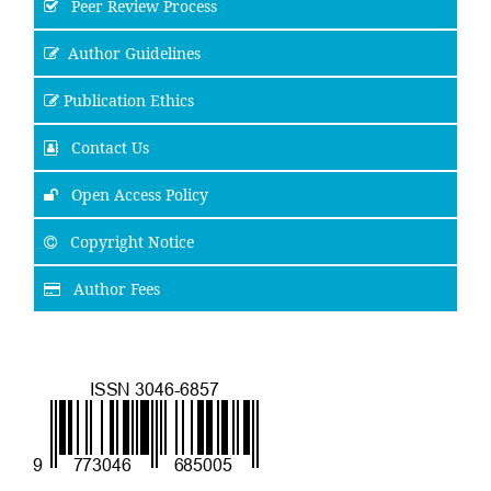
Peer Review Process
Author Guidelines
Publication Ethics
Contact Us
Open Access Policy
Copyright Notice
Author Fees