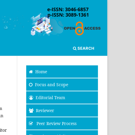
SEARCH
Home
Focus and Scope
Editorial Team
im
Reviewer
an
Peer Review Process
itor