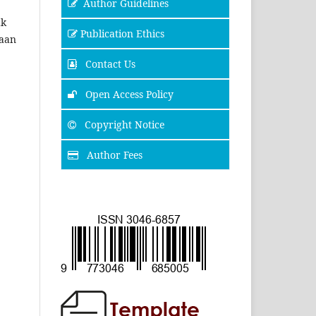
Author Guidelines
ak
Publication Ethics
taan
Contact Us
Open Access Policy
Copyright Notice
Author Fees