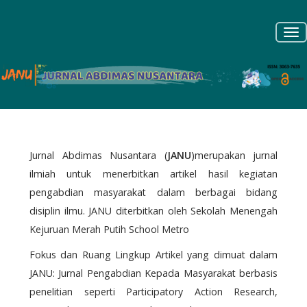
Navigasi
Utama
To
Isi
nav
Utama
Bilah
Samping
Jurnal Abdimas Nusantara (
JANU
)merupakan jurnal
ilmiah untuk menerbitkan artikel hasil kegiatan
pengabdian masyarakat dalam berbagai bidang
disiplin ilmu. JANU diterbitkan oleh Sekolah Menengah
Kejuruan Merah Putih School Metro
Fokus dan Ruang Lingkup Artikel yang dimuat dalam
JANU: Jurnal Pengabdian Kepada Masyarakat berbasis
penelitian seperti Participatory Action Research,