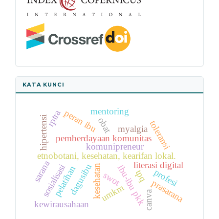
KATA KUNCI
mentoring
rptra
peran ibu
hipertensi
obat
toleransi
myalgia
pemberdayaan komunitas
komunipreneur
etnobotani, kesehatan, kearifan lokal.
sarana
literasi digital
dagusibu
sosialisasi
kesehatan
ibu-ibu pkk
pelatihan
profesi
tpq
swot
prasarana
umkm
canva
kewirausahaan