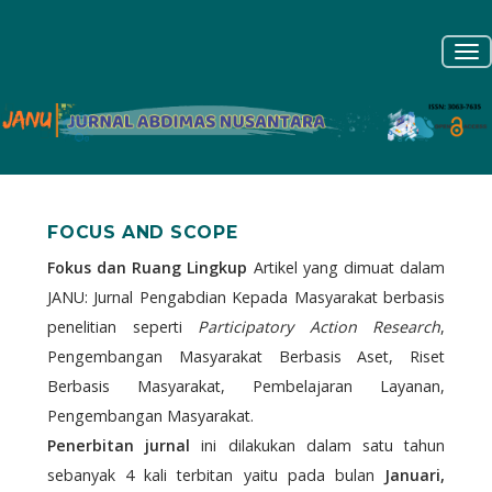
Navigasi
Utama
To
Isi
nav
Utama
Bilah
Samping
FOCUS AND SCOPE
Fokus dan Ruang Lingkup
Artikel yang dimuat dalam
JANU: Jurnal Pengabdian Kepada Masyarakat berbasis
penelitian seperti
Participatory Action Research
,
Pengembangan Masyarakat Berbasis Aset, Riset
Berbasis Masyarakat, Pembelajaran Layanan,
Pengembangan Masyarakat.
Penerbitan jurnal
ini dilakukan dalam satu tahun
sebanyak 4 kali terbitan yaitu pada bulan
Januari,