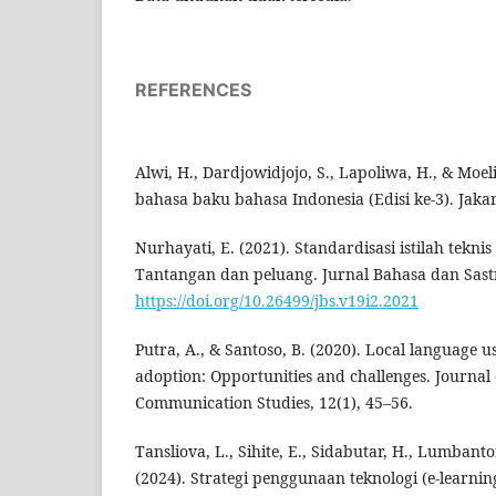
REFERENCES
Alwi, H., Dardjowidjojo, S., Lapoliwa, H., & Moel
bahasa baku bahasa Indonesia (Edisi ke-3). Jakar
Nurhayati, E. (2021). Standardisasi istilah tekn
Tantangan dan peluang. Jurnal Bahasa dan Sastr
https://doi.org/10.26499/jbs.v19i2.2021
Putra, A., & Santoso, B. (2020). Local language us
adoption: Opportunities and challenges. Journa
Communication Studies, 12(1), 45–56.
Tansliova, L., Sihite, E., Sidabutar, H., Lumbanto
(2024). Strategi penggunaan teknologi (e-learn