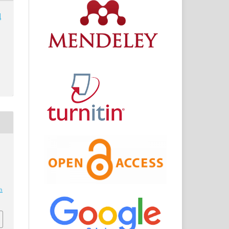
l
t
h