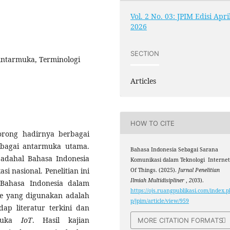
Vol. 2 No. 03: JPIM Edisi Apri
2026
SECTION
Antarmuka, Terminologi
Articles
HOW TO CITE
rong hadirnya berbagai
ebagai antarmuka utama.
Bahasa Indonesia Sebagai Sarana
adahal Bahasa Indonesia
Komunikasi dalam Teknologi Interne
i nasional. Penelitian ini
Of Things. (2025).
Jurnal Penelitian
Ilmiah Multidisipliner
,
2
(03).
 Bahasa Indonesia dalam
https://ojs.ruangpublikasi.com/index.p
de yang digunakan adalah
p/jpim/article/view/959
dap literatur terkini dan
rmuka
IoT
. Hasil kajian
MORE CITATION FORMATS