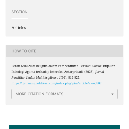
SECTION
Articles
HOW TO CITE
Peran Nilai-Nilai Religius dalam Pembentukan Perilaku Sosial: Tinjauan
Psikologi Agama terhadap Interaksi Antarpribadi. (2025).
Jurnal
Penelitian Ilmiah Multidisipliner
,
1
(03), 816-825.
https://ojs.ruangpublikasi.com/index.php/jpim/article/view/667
MORE CITATION FORMATS