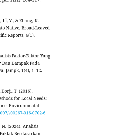
, Lǐ, Y., & Zhang, K.
nto Native, Broad-Leaved
fic Reports, 6(1).
nalisis Faktor-Faktor Yang
y Dan Dampak Pada
a. Jampk, 1(4), 1–12.
Dorji, T. (2016).
thods for Local Needs:
ence. Environmental
.1007/s00267-016-0702-6
 N. (2024). Analisis
 Fakfak Berdasarkan