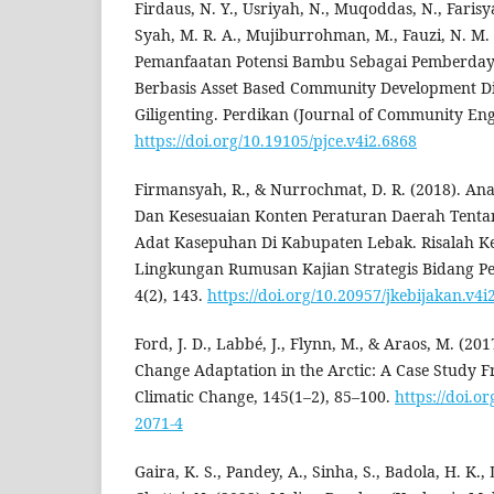
Firdaus, N. Y., Usriyah, N., Muqoddas, N., Farisya
Syah, M. R. A., Mujiburrohman, M., Fauzi, N. M. B
Pemanfaatan Potensi Bambu Sebagai Pemberda
Berbasis Asset Based Community Development D
Giligenting. Perdikan (Journal of Community Eng
https://doi.org/10.19105/pjce.v4i2.6868
Firmansyah, R., & Nurrochmat, D. R. (2018). Ana
Dan Kesesuaian Konten Peraturan Daerah Tent
Adat Kasepuhan Di Kabupaten Lebak. Risalah K
Lingkungan Rumusan Kajian Strategis Bidang P
4(2), 143.
https://doi.org/10.20957/jkebijakan.v4i
Ford, J. D., Labbé, J., Flynn, M., & Araos, M. (20
Change Adaptation in the Arctic: A Case Study
Climatic Change, 145(1–2), 85–100.
https://doi.o
2071-4
Gaira, K. S., Pandey, A., Sinha, S., Badola, H. K., 