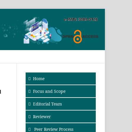
SEARCH
Home
u
Focus and Scope
Editorial Team
Reviewer
Peer Review Process