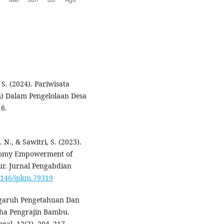
S. (2024). Pariwisata
) Dalam Pengelolaan Desa
16.
 N., & Sawitri, S. (2023).
onomy Empowerment of
ur. Jurnal Pengabdian
22146/jpkm.79319
Pengaruh Pengetahuan Dan
ha Pengrajin Bambu.
gal, 12(2), 204–217.