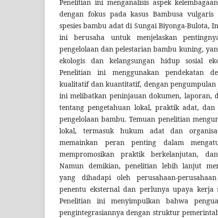
Penelitian ini menganalisis aspek kelembagaa
dengan fokus pada kasus Bambusa vulgaris 
spesies bambu adat di Sungai Biyonga-Bulota, I
ini berusaha untuk menjelaskan pentingn
pengelolaan dan pelestarian bambu kuning, yang
ekologis dan kelangsungan hidup sosial ek
Penelitian ini menggunakan pendekatan de
kualitatif dan kuantitatif, dengan pengumpulan
ini melibatkan peninjauan dokumen, laporan, d
tentang pengetahuan lokal, praktik adat, dan
pengelolaan bambu. Temuan penelitian meng
lokal, termasuk hukum adat dan organisas
memainkan peran penting dalam mengat
mempromosikan praktik berkelanjutan, dan 
Namun demikian, penelitian lebih lanjut m
yang dihadapi oleh perusahaan-perusahaa
penentu eksternal dan perlunya upaya kerja 
Penelitian ini menyimpulkan bahwa pengu
pengintegrasiannya dengan struktur pemerinta