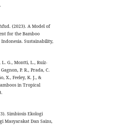
.
chfud. (2023). A Model of
nt for the Bamboo
Indonesia. Sustainability,
 L. G., Montti, L., Ruíz-
, Gagnon, P. R., Prada, C.
, X., Feeley, K. J., &
 Bamboos in Tropical
3.
3). Simbiosis Ekologi
ogi Masyarakat Dan Sains,