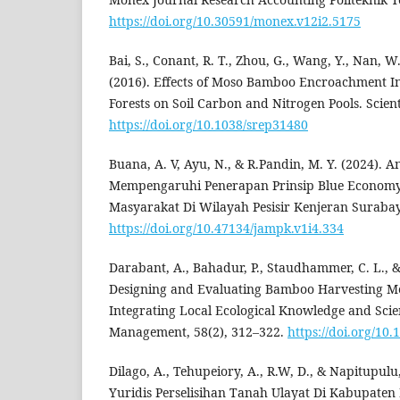
https://doi.org/10.30591/monex.v12i2.5175
Bai, S., Conant, R. T., Zhou, G., Wang, Y., Nan, W.
(2016). Effects of Moso Bamboo Encroachment I
Forests on Soil Carbon and Nitrogen Pools. Scienti
https://doi.org/10.1038/srep31480
Buana, A. V, Ayu, N., & R.Pandin, M. Y. (2024). A
Mempengaruhi Penerapan Prinsip Blue Econom
Masyarakat Di Wilayah Pesisir Kenjeran Surabay
https://doi.org/10.47134/jampk.v1i4.334
Darabant, A., Bahadur, P., Staudhammer, C. L., & 
Designing and Evaluating Bamboo Harvesting Me
Integrating Local Ecological Knowledge and Sci
Management, 58(2), 312–322.
https://doi.org/10
Dilago, A., Tehupeiory, A., R.W, D., & Napitupulu,
Yuridis Perselisihan Tanah Ulayat Di Kabupaten