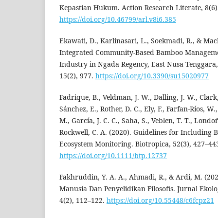
Kepastian Hukum. Action Research Literate, 8(6)
https://doi.org/10.46799/arl.v8i6.385
Ekawati, D., Karlinasari, L., Soekmadi, R., & Ma
Integrated Community-Based Bamboo Manageme
Industry in Ngada Regency, East Nusa Tenggara, 
15(2), 977.
https://doi.org/10.3390/su15020977
Fadrique, B., Veldman, J. W., Dalling, J. W., Clark,
Sánchez, E., Rother, D. C., Ely, F., Farfan‐Ríos, W.
M., García, J. C. C., Saha, S., Veblen, T. T., Londoño
Rockwell, C. A. (2020). Guidelines for Including
Ecosystem Monitoring. Biotropica, 52(3), 427–44
https://doi.org/10.1111/btp.12737
Fakhruddin, Y. A. A., Ahmadi, R., & Ardi, M. (202
Manusia Dan Penyelidikan Filosofis. Jurnal Ekol
4(2), 112–122.
https://doi.org/10.55448/c6fcpz21