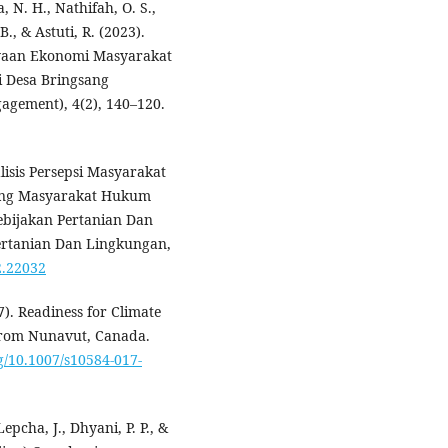
, N. H., Nathifah, O. S.,
., & Astuti, R. (2023).
yaan Ekonomi Masyarakat
i Desa Bringsang
agement), 4(2), 140–120.
lisis Persepsi Masyarakat
ang Masyarakat Hukum
ebijakan Pertanian Dan
ertanian Dan Lingkungan,
2.22032
17). Readiness for Climate
 From Nunavut, Canada.
rg/10.1007/s10584-017-
Lepcha, J., Dhyani, P. P., &