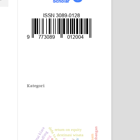
CARI
Kategori
KATA KUNCI
pantai klara
return on equity
destinasi wisata