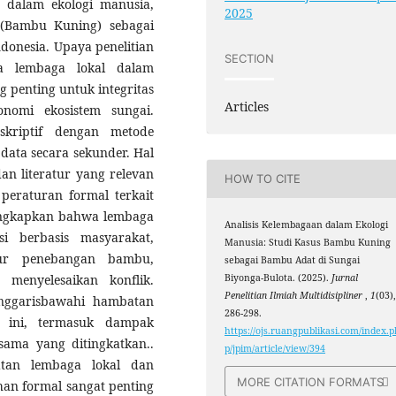
n dalam ekologi manusia,
2025
(Bambu Kuning) sebagai
ndonesia. Upaya penelitian
SECTION
ya lembaga lokal dalam
 penting untuk integritas
Articles
onomi ekosistem sungai.
skriptif dengan metode
 data secara sekunder. Hal
an literatur yang relevan
HOW TO CITE
 peraturan formal terkait
ungkapkan bahwa lembaga
Analisis Kelembagaan dalam Ekologi
i berbasis masyarakat,
Manusia: Studi Kasus Bambu Kuning
ur penebangan bambu,
sebagai Bambu Adat di Sungai
menyelesaikan konflik.
Biyonga-Bulota. (2025).
Jurnal
Penelitian Ilmiah Multidisipliner
,
1
(03)
enggarisbawahi hambatan
286-298.
n ini, termasuk dampak
https://ojs.ruangpublikasi.com/index.p
sama yang ditingkatkan..
p/jpim/article/view/394
atan lembaga lokal dan
MORE CITATION FORMATS
han formal sangat penting