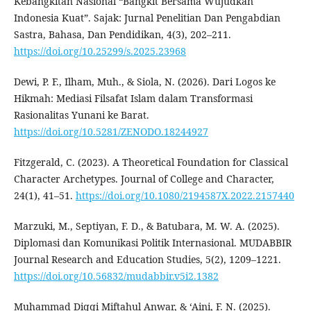
Kebangkitan Nasional “Bangkit Bersama Wujudkan
Indonesia Kuat”. Sajak: Jurnal Penelitian Dan Pengabdian
Sastra, Bahasa, Dan Pendidikan, 4(3), 202–211.
https://doi.org/10.25299/s.2025.23968
Dewi, P. F., Ilham, Muh., & Siola, N. (2026). Dari Logos ke
Hikmah: Mediasi Filsafat Islam dalam Transformasi
Rasionalitas Yunani ke Barat.
https://doi.org/10.5281/ZENODO.18244927
Fitzgerald, C. (2023). A Theoretical Foundation for Classical
Character Archetypes. Journal of College and Character,
24(1), 41–51.
https://doi.org/10.1080/2194587X.2022.2157440
Marzuki, M., Septiyan, F. D., & Batubara, M. W. A. (2025).
Diplomasi dan Komunikasi Politik Internasional. MUDABBIR
Journal Research and Education Studies, 5(2), 1209–1221.
https://doi.org/10.56832/mudabbir.v5i2.1382
Muhammad Diqqi Miftahul Anwar, & ‘Aini, F. N. (2025).