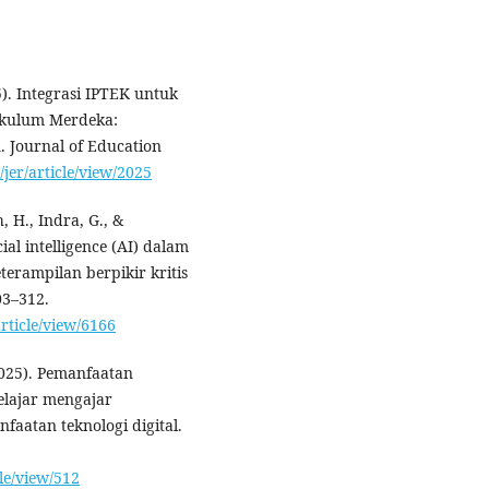
25). Integrasi IPTEK untuk
ikulum Merdeka:
. Journal of Education
p/jer/article/view/2025
 H., Indra, G., &
ial intelligence (AI) dalam
erampilan berpikir kritis
03–312.
article/view/6166
(2025). Pemanfaatan
elajar mengajar
faatan teknologi digital.
cle/view/512