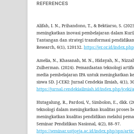
REFERENCES
Alifah, I. N., Prihandono, T., & Bektiarso, S. (20
meningkatkan inovasi pembelajaran dalam Kur
Tantangan dan strategi transformasi pendidikan
Research, 6(1), 120132.
https://jer.or.id/index.ph
Amelia, N., Khasanah, M. N., Hidayah, N., Nizzah,
Zulherman. (2024). Pemanfaatan teknologi artific
media pembelajaran IPA untuk meningkatkan ket
siswa SD. J-CEKI: Jurnal Cendekia Ilmiah, 4(1), 3
https://jurnal.cendekiailmiah.id/index.php/jceki/
Hutagalung, R., Pardosi, V., Simbolon, E., dkk. 
teknologi dalam meningkatkan kualitas proses b
meningkatkan kualitas pendidikan melalui peman
Seminar Pendidikan Nasional, 4(2), 88–97.
https://seminar.ustjogja.ac.id/index.php/spn/arti