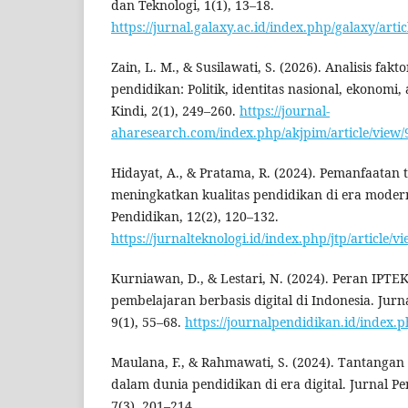
dan Teknologi, 1(1), 13–18.
https://jurnal.galaxy.ac.id/index.php/galaxy/artic
Zain, L. M., & Susilawati, S. (2026). Analisis fak
pendidikan: Politik, identitas nasional, ekonomi
Kindi, 2(1), 249–260.
https://journal-
aharesearch.com/index.php/akjpim/article/view/
Hidayat, A., & Pratama, R. (2024). Pemanfaatan t
meningkatkan kualitas pendidikan di era modern
Pendidikan, 12(2), 120–132.
https://jurnalteknologi.id/index.php/jtp/article/v
Kurniawan, D., & Lestari, N. (2024). Peran IP
pembelajaran berbasis digital di Indonesia. Jurn
9(1), 55–68.
https://journalpendidikan.id/index.ph
Maulana, F., & Rahmawati, S. (2024). Tantanga
dalam dunia pendidikan di era digital. Jurnal P
7(3), 201–214.