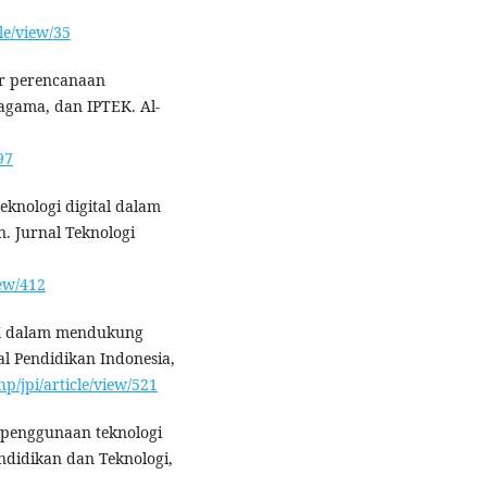
le/view/35
tor perencanaan
, agama, dan IPTEK. Al-
97
eknologi digital dalam
. Jurnal Teknologi
iew/412
TEK dalam mendukung
al Pendidikan Indonesia,
p/jpi/article/view/521
n penggunaan teknologi
endidikan dan Teknologi,