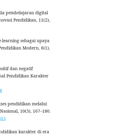
ia pembelajaran digital
novasi Pendidikan, 11(2),
e-learning sebagai upaya
Pendidikan Modern, 6(1),
itif dan negatif
nal Pendidikan Karakter
56
kses pendidikan melalui
 Nasional, 10(3), 167–180.
615
ndidikan karakter di era