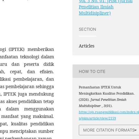
Vol. 3 No. 01: JPIM (Jurnal
Penelitian Ilmiah
Multidisipliner)
SECTION
Articles
ogi (IPTEK) memberikan
nfaatan teknologi dalam
ru dan peserta didik
, cepat, dan efisien.
HOW TO CITE
plikasi pembelajaran, dan
tas pembelajaran sehingga
Pemanfaatan IPTEK Untuk
itu, IPTEK juga mendukung
Meningkatkan Kualitas Pendidikan.
(2026).
Jurnal Penelitian Ilmiah
as akses pendidikan tetap
Multidisipliner
,
3
(01).
n dalam menggunakan
https://ojs.ruangpublikasi.com/index.p
n manfaat yang maksimal.
p/jpim/article/view/2159
t, kualitas pendidikan
MORE CITATION FORMATS
ampu menciptakan sumber
api perkembangan zaman.