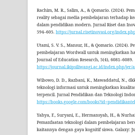
Rachim, M. R., Salim, A., & Qomario. (2024). P
reality sebagai media pembelajaran terhadap kea
dalam pendidikan modern. Jurnal Riset dan Inov
594–605.
https://jurnal.risetinovasi.org/index.ph
Utami, S. V. S., Mansur, H., & Qomario. (2024).
pembelajaran Wordwall untuk meningkatkan hasi
Journal of Education Research, 5(4), 6081–6089.
https://journal.ikipsiliwangi.ac.id/index.php/jer/
Wibowo, D. D., Razbani, K., Mawaddatul, N., dk
teknologi informasi untuk meningkatkan kualita
terpencil. Jurnal Pendidikan dan Teknologi Indon
https://books.google.com/books?id=pendidikant
Yahya, F., Suryani, E., Hermansyah, H., & Nurha
Pemanfaatan teknologi dalam pembelajaran berdi
kaitannya dengan gaya kognitif siswa. Galaxy: 