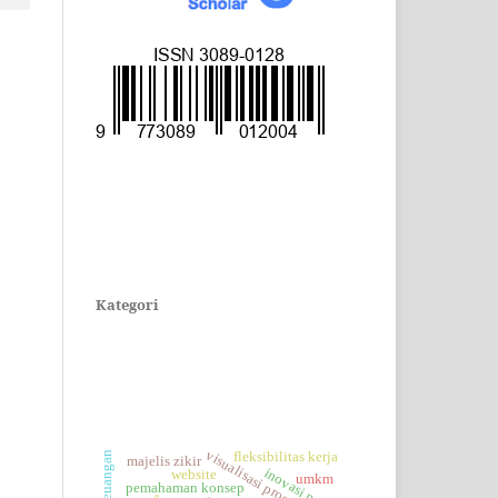
CARI
Kategori
KATA KUNCI
visualisasi proses
fleksibilitas kerja
majelis zikir
inovasi produk
website
umkm
pemahaman konsep