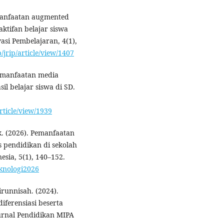
emanfaatan augmented
ktifan belajar siswa
asi Pembelajaran, 4(1),
p/jrip/article/view/1407
 Pemanfaatan media
l belajar siswa di SD.
article/view/1939
k. (2026). Pemanfaatan
s pendidikan di sekolah
esia, 5(1), 140–152.
eknologi2026
irunnisah. (2024).
ferensiasi beserta
Jurnal Pendidikan MIPA