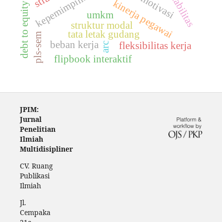
profitabilitas
debt to equity ratio
motivasi
kinerja pegawai
umkm
struktur modal
tata letak gudang
pls-sem
beban kerja
fleksibilitas kerja
arc
flipbook interaktif
JPIM:
Jurnal
Penelitian
Ilmiah
Multidisipliner
CV. Ruang
Publikasi
Ilmiah
Jl.
Cempaka