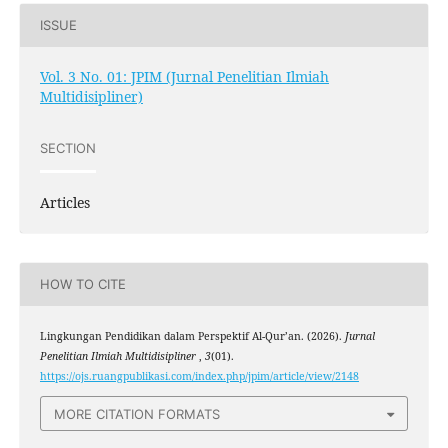
ISSUE
Vol. 3 No. 01: JPIM (Jurnal Penelitian Ilmiah
Multidisipliner)
SECTION
Articles
HOW TO CITE
Lingkungan Pendidikan dalam Perspektif Al-Qur’an. (2026).
Jurnal
Penelitian Ilmiah Multidisipliner
,
3
(01).
https://ojs.ruangpublikasi.com/index.php/jpim/article/view/2148
MORE CITATION FORMATS