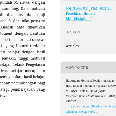
jumlah 51 siswa, dengan
Vol. 3 No. 01: JPIM (Jurnal
 sampling. Data motivasi
Penelitian Ilmiah
ah divalidasi dan diuji
Multidisipliner)
eroleh dari nilai post-test
nalisis data dilakukan
SECTION
 Moment dengan bantuan
 koefisien korelasi sebesar
01, yang berarti terdapat
Articles
asi belajar dengan hasil
semakin tinggi motivasi
belajar Teknik Pengelasan
HOW TO CITE
ivasi belajar merupakan
eningkatkan hasil belajar
Hubungan Motivasi Belajar terhadap
i bahan pertimbangan bagi
Hasil Belajar Teknik Pengelasan SMA
ategi pembelajaran yang
di SMKN 2 Solok. (2025).
Jurnal
iswa.
Penelitian Ilmiah Multidisipliner
,
3
(01)
291-297.
https://ojs.ruangpublikasi.com/index.p
p/jpim/article/view/1691