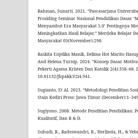
Rahman, Sunarti. 2021. “Pascasarjana Universit
Prosiding Seminar Nasional Pendidikan Dasar ‘
Menyambut Era Masyarakat 5.0’ Pentingnya Mot
Meningkatkan Hasil Belajar.” Merdeka Belajar
Masyarakat 05(November):298.
Raskita Enjelika Manik, Delima Hot Marito Hasu
And Helena Turnip. 2024. “Konsep Dasar Motivasi
Pekerti Agama Kristen Dan Katolik 2(4):358–68. D
10.61132/Jbpakk.V2i4.941.
Sugianto, Et Al. 2023. “Metodologi Penelitian Sosi
Stain Kediri Press: Jawa Timur (December):1–349
Sugiyono. 2008. Metode Penelitian Pendidikan: P
Kualitatif, Dan R & D.
Suhudi, R., Radeswandri, R., Herlinda, H., & Vebr