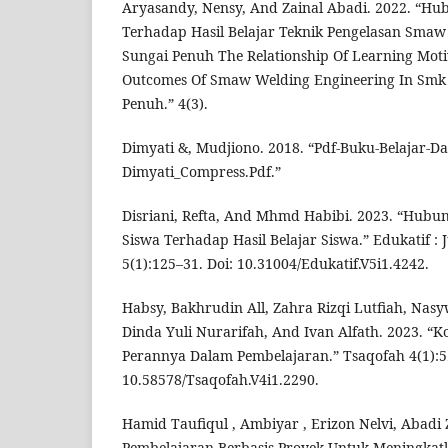
Aryasandy, Nensy, And Zainal Abadi. 2022. “Hu
Terhadap Hasil Belajar Teknik Pengelasan Smaw
Sungai Penuh The Relationship Of Learning Mot
Outcomes Of Smaw Welding Engineering In Smk 
Penuh.” 4(3).
Dimyati &, Mudjiono. 2018. “Pdf-Buku-Belajar-D
Dimyati_Compress.Pdf.”
Disriani, Refta, And Mhmd Habibi. 2023. “Hubun
Siswa Terhadap Hasil Belajar Siswa.” Edukatif :
5(1):125–31. Doi: 10.31004/Edukatif.V5i1.4242.
Habsy, Bakhrudin All, Zahra Rizqi Lutfiah, Nasy
Dinda Yuli Nurarifah, And Ivan Alfath. 2023. “
Perannya Dalam Pembelajaran.” Tsaqofah 4(1):5
10.58578/Tsaqofah.V4i1.2290.
Hamid Taufiqul , Ambiyar , Erizon Nelvi, Abadi 
Pembelajaran Berbasis Proyek Untuk Meningkatk