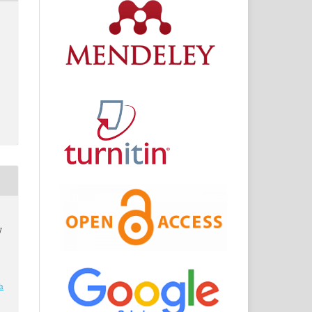
W
,
h