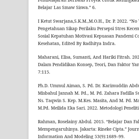
Belajar Las Smaw Siswa.” 6.
I Ketut Swarjana,S.K.M.,M.O.H., Dr. P. 2022. “No 
Pengetahuan Sikap Perilaku Persepsi Stres Kec
Sosial Kepatuhan Motivasi Kepuasan Pandemi C
Kesehatan, Edited By Radhitya Indra.
Maharani, Elisa, Sumanti, And Hariki Fitrah. 202
Dalam Pendidikan Konsep, Teori, Dan Faktor Ya
7:115.
Ph.D. Ummul Aiman, S. Pd. Dr. Karimuddin Abdul
Misbahul Jannah M. Pd., M. Pd. Zahara Fadilla S
Ns. Taqwin S. Kep. M.Kes. Masita, And M. Pd. 
M.Pd. Meilida Eka Sari. 2022. Metodologi Peneliti
Rahman, Roselainy Abdul. 2015. “Belajar Dan Fa
Mempengaruhinya. Jakarta: Rineke Cipta.” Journ
Information And Modeling 53(9):1689–99.