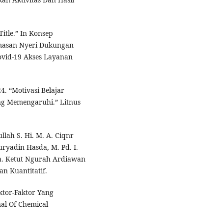
Title.” In Konsep
emasan Nyeri Dukungan
ovid-19 Akses Layanan
4. “Motivasi Belajar
ng Memengaruhi.” Litnus
lah S. Hi. M. A. Ciqnr
uryadin Hasda, M. Pd. I.
Ma. Ketut Ngurah Ardiawan
an Kuantitatif.
ktor-Faktor Yang
al Of Chemical