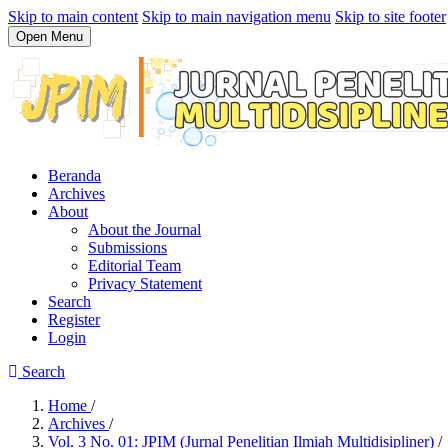
Skip to main content
Skip to main navigation menu
Skip to site footer
Open Menu
Beranda
Archives
About
About the Journal
Submissions
Editorial Team
Privacy Statement
Search
Register
Login
Search
Home
/
Archives
/
Vol. 3 No. 01: JPIM (Jurnal Penelitian Ilmiah Multidisipliner)
/