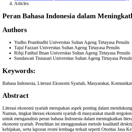
Articles
Peran Bahasa Indonesia dalam Meningkatk
Authors
Yudho Prambudhi
Universitas Sultan Ageng Tirtayasa
Penulis
Tajul Fazzari
Universitas Sultan Ageng Tirtayasa
Penulis
Rifqi Fatihul Ihsan
Universitas Sultan Ageng Tirtayasa
Penulis
Sundawati Tisnasari
Universitas Sultan Ageng Tirtayasa
Penuli
Keywords:
Bahasa Indonesia, Literasi Ekonomi Syariah, Masyarakat, Komunikas
Abstract
Literasi ekonomi syariah merupakan aspek penting dalam mendukung
Namun, tingkat literasi ekonomi syariah di masyarakat masih tergolo
untuk menganalisis peran bahasa Indonesia dalam meningkatkan literasi
ekonomi syariah. Penelitian ini menggunakan metode kualitatif deskrip
kebijakan, serta laporan resmi lembaga terkait seperti Otoritas Jasa K