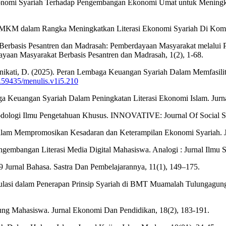
ip Ekonomi Syariah Terhadap Pengembangan Ekonomi Umat untuk Menin
UMKM dalam Rangka Meningkatkan Literasi Ekonomi Syariah Di Komuni
Berbasis Pesantren dan Madrasah: Pemberdayaan Masyarakat melalui 
yaan Masyarakat Berbasis Pesantren dan Madrasah, 1(2), 1-68.
 Manikati, D. (2025). Peran Lembaga Keuangan Syariah Dalam Memfasil
10.59435/menulis.v1i5.210
ga Keuangan Syariah Dalam Peningkatan Literasi Ekonomi Islam. Jurna
Metodologi Ilmu Pengetahuan Khusus. INNOVATIVE: Journal Of Social S
n dalam Mempromosikan Kesadaran dan Keterampilan Ekonomi Syariah
Pengembangan Literasi Media Digital Mahasiswa. Analogi : Jurnal Ilmu
49 Jurnal Bahasa. Sastra Dan Pembelajarannya, 11(1), 149–175.
n Regulasi dalam Penerapan Prinsip Syariah di BMT Muamalah Tulung
ung Mahasiswa. Jurnal Ekonomi Dan Pendidikan, 18(2), 183-191.