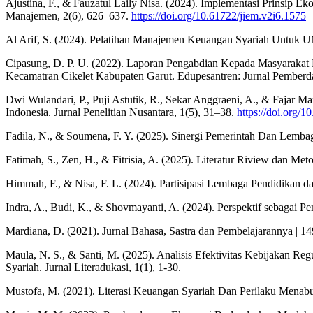
Ajustina, F., & Fauzatul Laily Nisa. (2024). Implementasi Prins
Manajemen, 2(6), 626–637.
https://doi.org/10.61722/jiem.v2i6.1575
Al Arif, S. (2024). Pelatihan Manajemen Keuangan Syariah Untuk 
Cipasung, D. P. U. (2022). Laporan Pengabdian Kepada Masyarakat 
Kecamatran Cikelet Kabupaten Garut. Edupesantren: Jurnal Pemberda
Dwi Wulandari, P., Puji Astutik, R., Sekar Anggraeni, A., & Fajar
Indonesia. Jurnal Penelitian Nusantara, 1(5), 31–38.
https://doi.org/
Fadila, N., & Soumena, F. Y. (2025). Sinergi Pemerintah Dan Lemba
Fatimah, S., Zen, H., & Fitrisia, A. (2025). Literatur Riview dan 
Himmah, F., & Nisa, F. L. (2024). Partisipasi Lembaga Pendidika
Indra, A., Budi, K., & Shovmayanti, A. (2024). Perspektif sebagai 
Mardiana, D. (2021). Jurnal Bahasa, Sastra dan Pembelajarannya | 1
Maula, N. S., & Santi, M. (2025). Analisis Efektivitas Kebijaka
Syariah. Jurnal Literadukasi, 1(1), 1-30.
Mustofa, M. (2021). Literasi Keuangan Syariah Dan Perilaku Menab