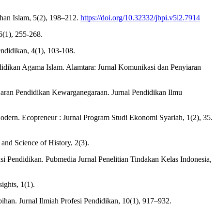
han Islam, 5(2), 198–212.
https://doi.org/10.32332/jbpi.v5i2.7914
6(1), 255-268.
didikan, 4(1), 103-108.
idikan Agama Islam. Alamtara: Jurnal Komunikasi dan Penyiaran
jaran Pendidikan Kewarganegaraan. Jurnal Pendidikan Ilmu
dern. Ecopreneur : Jurnal Program Studi Ekonomi Syariah, 1(2), 35.
nd Science of History, 2(3).
si Pendidikan. Pubmedia Jurnal Penelitian Tindakan Kelas Indonesia,
ights, 1(1).
bihan. Jurnal Ilmiah Profesi Pendidikan, 10(1), 917–932.