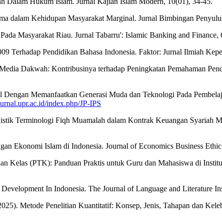
 Dalam Hukum Islam. Jurnal Kajian Islam Modern, 10(01), 34-45.
ama dalam Kehidupan Masyarakat Marginal. Jurnal Bimbingan Penyulu
 Pada Masyarakat Riau. Jurnal Tabarru': Islamic Banking and Finance, 
9 Terhadap Pendidikan Bahasa Indonesia. Faktor: Jurnal Ilmiah Kepen
am Media Dakwah: Kontribusinya terhadap Peningkatan Pemahaman Pend
onal Dengan Memanfaatkan Generasi Muda dan Teknologi Pada Pembela
journal.upr.ac.id/index.php/JP-IPS
nguistik Terminologi Fiqh Muamalah dalam Kontrak Keuangan Syariah Mo
n Ekonomi Islam di Indonesia. Journal of Economics Business Ethic a
kan Kelas (PTK): Panduan Praktis untuk Guru dan Mahasiswa di Institu
y Development In Indonesia. The Journal of Language and Literature Ins
2025). Metode Penelitian Kuantitatif: Konsep, Jenis, Tahapan dan Kele