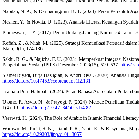
Munir, M. M. (2023). Pemberdayaan Ekonomi Berlandaskan Maslahah
Nabilah, N. A., & Darmaningrum, K. T. (2023). Peran Penyuluh Ag
Nesneri, Y., & Novita, U. (2023). Analisis Literasi Keuangan Syariah
Prameswari, J. Y. (2017). Peran Undang-Undang Nomor 24 Tahun 200
Rofiah, Z., & Miah, M. (2025). Strategi Komunikasi Persuasif dal
Islam, 9(1), 174-186.
Sakhi, R. G., & Najicha, F. U. (2023). Memperkuat Integrasi Nasi
Pengetahuan Sosial (JPIPS) Desember, 2023(15), 529–537.
http://e-
Slamet Riyadi, Dirja Hasugian, & Andri Rivai. (2020). Analisis Li
https://doi.org/10.47453/ecopreneur.v1i2.131
Tsamara Putri Habibah. (2024). Peran Bahasa Arab dalam Perkembanga
Utomo, P., Asvio, N., & Prayogi, F. (2024). Metode Penelitian Tinda
1(4), 19.
https://doi.org/10.47134/ptk.v1i4.821
Verawati, H. (2024). The Role of Arabic in Islamic Financial Literac
Waruwu, M., Pu`at, S. N., Utami, P. R., Yanti, E., & Rusydiana, M. (
https://doi.org/10.29303/jipp.v10i1.3057